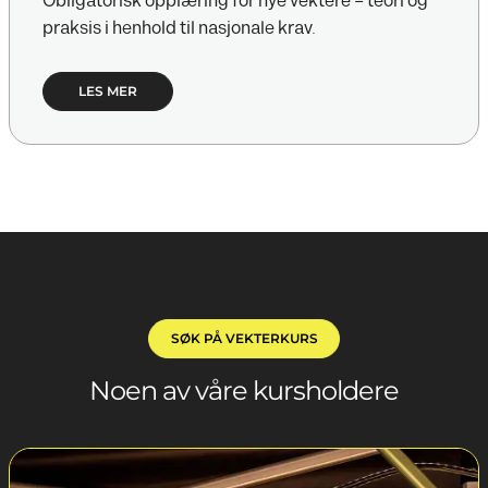
Obligatorisk opplæring for nye vektere – teori og
praksis i henhold til nasjonale krav.
LES MER
SØK PÅ VEKTERKURS
Noen av våre kursholdere